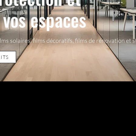
r vos espaces
lms solaires, films décoratifs, films de rénovation et 
ITS