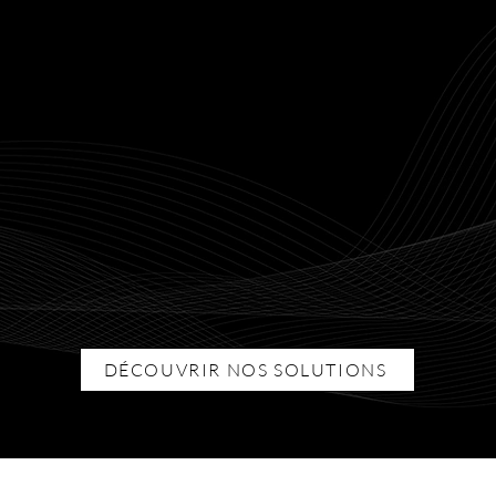
pertise technique, service personnalisé, et solutions innov
 allient qualité, esthétisme et performance pour améliorer 
Expertise
DÉCOUVRIR NOS SOLUTIONS