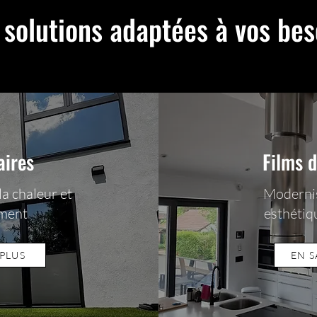
 solutions adaptées à vos bes
aires
Films 
la chaleur et
Modernis
ement
esthétiq
 PLUS
EN S