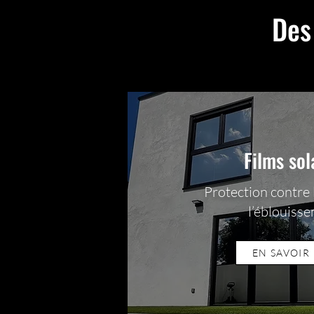
Des
Films sol
Protection contre 
l’éblouiss
EN SAVOIR