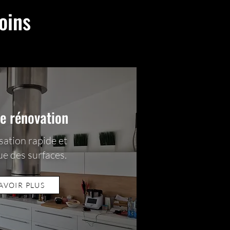
oins
de rénovation
ation rapide et
ue des surfaces.
AVOIR PLUS