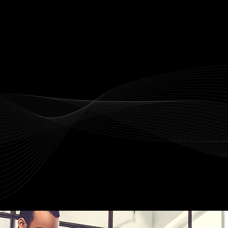
Solar Control & Design combine ex
Nos produits
Qualité