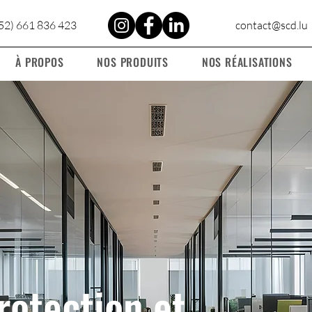
52) 661 836 423
contact@scd.lu
À PROPOS
NOS PRODUITS
NOS RÉALISATIONS
rotection et